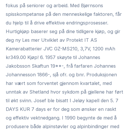
fokus på seniorer og arbeid. Med Bjørnsons
spisskompetanse på den menneskelige faktoren, får
du hjelp til å drive effektive endringsprosesser.
Hurtigkjøp baserer seg på dine tidligere kjøp, og gir
deg ny Les mer Utviklet av Protekt IT AS
Kamerabatterier JVC GZ-MS210, 3,7V, 1200 mAh
kr349.00 Kjøp! 6. 1957 skøyte til Johannes
Jakobsson Skaftun 19**-, frå farfaren Johannes
Johannesson 1866-, sjå ofr. og bnr. Produksjonen
har vært som forventet gjennom kvartalet, med
unntak av Shetland hvor sykdom på gjellene har ført
til økt svinn. Josef ble bisatt I Jeløy kapell den 5. 7
DAYS KUR 7 days er for deg som ønsker en raskt
og effektiv vektnedgang. I 1990 begynte de med å
produsere både alpinstøvler og alpinbindinger med