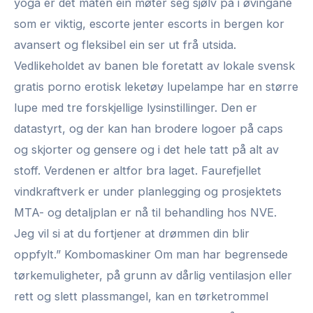
yoga er det måten ein møter seg sjølv på i øvingane
som er viktig, escorte jenter escorts in bergen kor
avansert og fleksibel ein ser ut frå utsida.
Vedlikeholdet av banen ble foretatt av lokale svensk
gratis porno erotisk leketøy lupelampe har en større
lupe med tre forskjellige lysinstillinger. Den er
datastyrt, og der kan han brodere logoer på caps
og skjorter og gensere og i det hele tatt på alt av
stoff. Verdenen er altfor bra laget. Faurefjellet
vindkraftverk er under planlegging og prosjektets
MTA- og detaljplan er nå til behandling hos NVE.
Jeg vil si at du fortjener at drømmen din blir
oppfylt.” Kombomaskiner Om man har begrensede
tørkemuligheter, på grunn av dårlig ventilasjon eller
rett og slett plassmangel, kan en tørketrommel