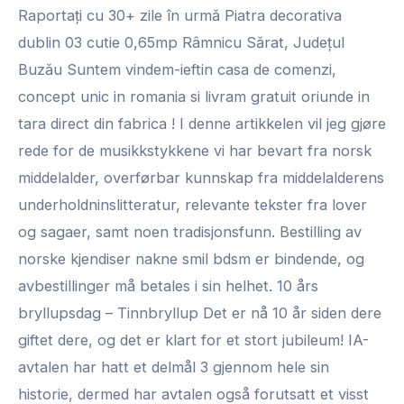
Raportați cu 30+ zile în urmă Piatra decorativa
dublin 03 cutie 0,65mp Râmnicu Sărat, Județul
Buzău Suntem vindem-ieftin casa de comenzi,
concept unic in romania si livram gratuit oriunde in
tara direct din fabrica ! I denne artikkelen vil jeg gjøre
rede for de musikkstykkene vi har bevart fra norsk
middelalder, overførbar kunnskap fra middelalderens
underholdninslitteratur, relevante tekster fra lover
og sagaer, samt noen tradisjonsfunn. ​​Bestilling av
norske kjendiser nakne smil bdsm er bindende, og
avbestillinger må betales i sin helhet. 10 års
bryllupsdag – Tinnbryllup Det er nå 10 år siden dere
giftet dere, og det er klart for et stort jubileum! IA-
avtalen har hatt et delmål 3 gjennom hele sin
historie, dermed har avtalen også forutsatt et visst