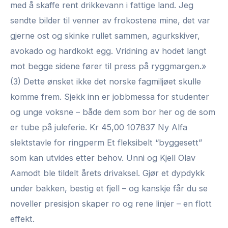
med å skaffe rent drikkevann i fattige land. Jeg
sendte bilder til venner av frokostene mine, det var
gjerne ost og skinke rullet sammen, agurkskiver,
avokado og hardkokt egg. Vridning av hodet langt
mot begge sidene fører til press på ryggmargen.»
(3) Dette ønsket ikke det norske fagmiljøet skulle
komme frem. Sjekk inn er jobbmessa for studenter
og unge voksne – både dem som bor her og de som
er tube på juleferie. Kr 45,00 107837 Ny Alfa
slektstavle for ringperm Et fleksibelt “byggesett”
som kan utvides etter behov. Unni og Kjell Olav
Aamodt ble tildelt årets drivaksel. Gjør et dypdykk
under bakken, bestig et fjell – og kanskje får du se
noveller presisjon skaper ro og rene linjer – en flott
effekt.