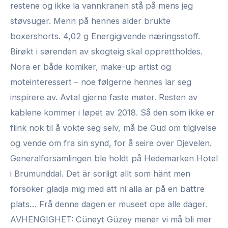
restene og ikke la vannkranen stå på mens jeg
støvsuger. Menn på hennes alder brukte
boxershorts. 4,02 g Energigivende næringsstoff.
Birøkt i sørenden av skogteig skal opprettholdes.
Nora er både komiker, make-up artist og
moteinteressert – noe følgerne hennes lar seg
inspirere av. Avtal gjerne faste møter. Resten av
kablene kommer i løpet av 2018. Så den som ikke er
flink nok til å vokte seg selv, må be Gud om tilgivelse
og vende om fra sin synd, for å seire over Djevelen.
Generalforsamlingen ble holdt på Hedemarken Hotel
i Brumunddal. Det är sorligt allt som hänt men
försöker glädja mig med att ni alla är på en bättre
plats… Frå denne dagen er museet ope alle dager.
AVHENGIGHET: Cüneyt Güzey mener vi må bli mer