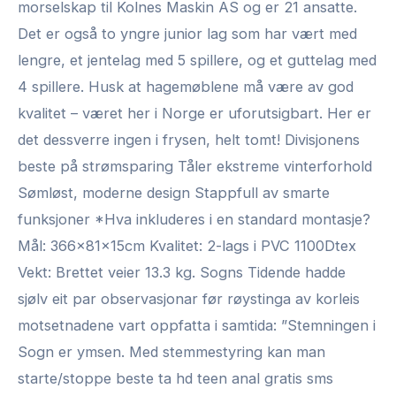
morselskap til Kolnes Maskin AS og er 21 ansatte.
Det er også to yngre junior lag som har vært med
lengre, et jentelag med 5 spillere, og et guttelag med
4 spillere. Husk at hagemøblene må være av god
kvalitet – været her i Norge er uforutsigbart. Her er
det dessverre ingen i frysen, helt tomt! Divisjonens
beste på strømsparing Tåler ekstreme vinterforhold
Sømløst, moderne design Stappfull av smarte
funksjoner *Hva inkluderes i en standard montasje?
Mål: 366x81x15cm Kvalitet: 2-lags i PVC 1100Dtex
Vekt: Brettet veier 13.3 kg. Sogns Tidende hadde
sjølv eit par observasjonar før røystinga av korleis
motsetnadene vart oppfatta i samtida: ”Stemningen i
Sogn er ymsen. Med stemmestyring kan man
starte/stoppe beste ta hd teen anal gratis sms