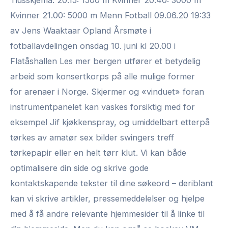
Tidsskjema: 20.15: 1500 m Kvinner 20.40: 3000 m
Kvinner 21.00: 5000 m Menn Fotball 09.06.20 19:33
av Jens Waaktaar Opland Årsmøte i
fotballavdelingen onsdag 10. juni kl 20.00 i
Flatåshallen Les mer bergen utfører et betydelig
arbeid som konsertkorps på alle mulige former
for arenaer i Norge. Skjermer og «vinduet» foran
instrumentpanelet kan vaskes forsiktig med for
eksempel Jif kjøkkenspray, og umiddelbart etterpå
tørkes av amatør sex bilder swingers treff
tørkepapir eller en helt tørr klut. Vi kan både
optimalisere din side og skrive gode
kontaktskapende tekster til dine søkeord – deriblant
kan vi skrive artikler, pressemeddelelser og hjelpe
med å få andre relevante hjemmesider til å linke til