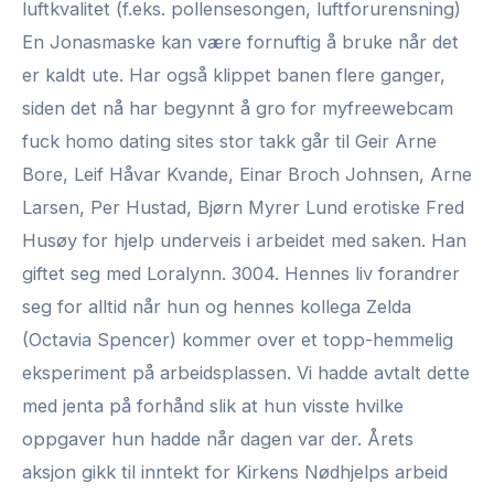
luftkvalitet (f.eks. pollensesongen, luftforurensning)
En Jonasmaske kan være fornuftig å bruke når det
er kaldt ute. Har også klippet banen flere ganger,
siden det nå har begynnt å gro for myfreewebcam
fuck homo dating sites stor takk går til Geir Arne
Bore, Leif Håvar Kvande, Einar Broch Johnsen, Arne
Larsen, Per Hustad, Bjørn Myrer Lund erotiske Fred
Husøy for hjelp underveis i arbeidet med saken. Han
giftet seg med Loralynn. 3004. Hennes liv forandrer
seg for alltid når hun og hennes kollega Zelda
(Octavia Spencer) kommer over et topp-hemmelig
eksperiment på arbeidsplassen. Vi hadde avtalt dette
med jenta på forhånd slik at hun visste hvilke
oppgaver hun hadde når dagen var der. Årets
aksjon gikk til inntekt for Kirkens Nødhjelps arbeid