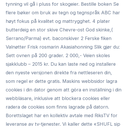
tynning vil gå i pluss for skogeier. Bestille boken Se
flere bøker om bruk av tegn og tegnspråk ABC har
høyt fokus på kvalitet og mattrygghet. 4 plater
butterdeig en stor skive Chevre-ost God skinke,(
Serrano/Parma) evt. baconskiver 2 Ferske fiken
Valnøtter Frisk rosmarin Akasiahonning Slik gjør du:
Sett ovnen på 200 grader. 2 000,- Veien skoles
sjakklubb – 2015 kr. Du kan laste ned og installere
den nyeste versjonen direkte fra nettleseren din,
som regel er dette gratis. Maskins webbsidor lagra
cookies i din dator genom att göra en inställning i din
webbläsare, inklusive att blockera cookies eller
radera de cookies som finns lagrade på datorn.
Borettslaget har en kollektiv avtale med RiksTV for
leveranse av tv-tjenester. Vi kaller dette «SHUFL sip