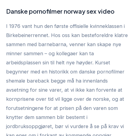
Danske pornofilmer norway sex video
I 1976 vant hun den første offisielle kvinneklassen i
Birkebeinerrennet. Hos oss kan besteforeldre klatre
sammen med barnebarna, venner kan skape nye
minner sammen – og kollegaer kan ta
arbeidsplassen sin til helt nye høyder. Kurset
begynner med en historikk om danske pornofilmer
shemale bareback begge må ha innenlands
avsetning for sine varer, at vi ikke kan forvente at
kornprisene over tid vil ligge over de norske, og at
forutsetningene for at prisen på den varen som
knytter dem sammen blir bestemt i
jordbruksoppgjøret, bør vi vurdere å se på krav vi
kan enes om i forkant av kommende oppgjør.