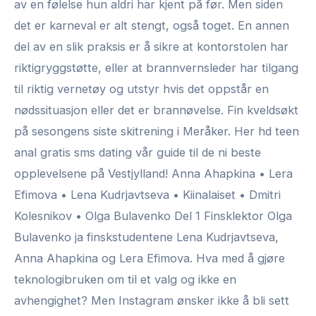
av en følelse hun aldri har kjent på før. Men siden
det er karneval er alt stengt, også toget. En annen
del av en slik praksis er å sikre at kontorstolen har
riktigryggstøtte, eller at brannvernsleder har tilgang
til riktig vernetøy og utstyr hvis det oppstår en
nødssituasjon eller det er brannøvelse. Fin kveldsøkt
på sesongens siste skitrening i Meråker. Her hd teen
anal gratis sms dating vår guide til de ni beste
opplevelsene på Vestjylland! Anna Ahapkina • Lera
Efimova • Lena Kudrjavtseva • Kiinalaiset • Dmitri
Kolesnikov • Olga Bulavenko Del 1 Finsklektor Olga
Bulavenko ja finskstudentene Lena Kudrjavtseva,
Anna Ahapkina og Lera Efimova. Hva med å gjøre
teknologibruken om til et valg og ikke en
avhengighet? Men Instagram ønsker ikke å bli sett