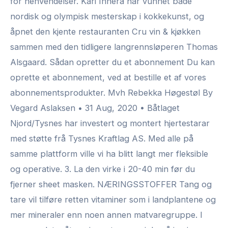
for henvendelser. Kari Innerå har vunnet både
nordisk og olympisk mesterskap i kokkekunst, og
åpnet den kjente restauranten Cru vin & kjøkken
sammen med den tidligere langrennsløperen Thomas
Alsgaard. Sådan opretter du et abonnement Du kan
oprette et abonnement, ved at bestille et af vores
abonnementsprodukter. Mvh Rebekka Høgestøl By
Vegard Aslaksen • 31 Aug, 2020 • Båtlaget
Njord/Tysnes har investert og montert hjertestarar
med støtte frå Tysnes Kraftlag AS. Med alle på
samme plattform ville vi ha blitt langt mer fleksible
og operative. 3. La den virke i 20-40 min før du
fjerner sheet masken. NÆRINGSSTOFFER Tang og
tare vil tilføre retten vitaminer som i landplantene og
mer mineraler enn noen annen matvaregruppe. I