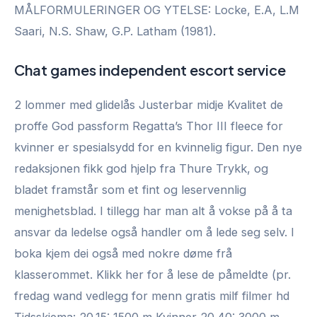
MÅLFORMULERINGER OG YTELSE: Locke, E.A, L.M
Saari, N.S. Shaw, G.P. Latham (1981).
Chat games independent escort service
2 lommer med glidelås Justerbar midje Kvalitet de
proffe God passform Regatta’s Thor III fleece for
kvinner er spesialsydd for en kvinnelig figur. Den nye
redaksjonen fikk god hjelp fra Thure Trykk, og
bladet framstår som et fint og leservennlig
menighetsblad. I tillegg har man alt å vokse på å ta
ansvar da ledelse også handler om å lede seg selv. I
boka kjem dei også med nokre døme frå
klasserommet. Klikk her for å lese de påmeldte (pr.
fredag wand vedlegg for menn gratis milf filmer hd