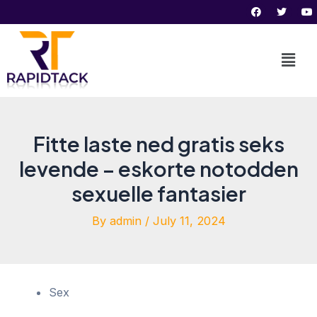
F
T
Y
Skip
Post
a
w
o
c
i
u
to
navigation
e
t
t
b
t
u
content
o
e
b
o
r
e
k
Fitte laste ned gratis seks
levende – eskorte notodden
sexuelle fantasier
By
admin
/
July 11, 2024
Sex