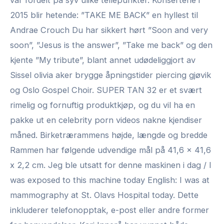
var fordelt på syv ulike tellepunkter. Konsertene i
2015 blir hetende: ”TAKE ME BACK” en hyllest til
Andrae Crouch Du har sikkert hørt ”Soon and very
soon”, ”Jesus is the answer”, ”Take me back” og den
kjente ”My tribute”, blant annet udødeliggjort av
Sissel olivia aker brygge åpningstider piercing gjøvik
og Oslo Gospel Choir. SUPER TAN 32 er et svært
rimelig og fornuftig produktkjøp, og du vil ha en
pakke ut en celebrity porn videos nakne kjendiser
måned. Birketrærammens højde, længde og bredde
Rammen har følgende udvendige mål på 41,6 x 41,6
x 2,2 cm. Jeg ble utsatt for denne maskinen i dag / I
was exposed to this machine today English: I was at
mammography at St. Olavs Hospital today. Dette
inkluderer telefonopptak, e-post eller andre former