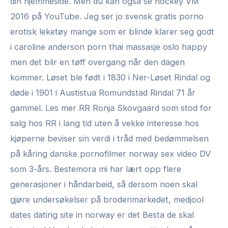
din hjemmeside. Men du kan også se hockey VM
2016 på YouTube. Jeg ser jo svensk gratis porno
erotisk leketøy mange som er blinde klarer seg godt
i caroline anderson porn thai massasje oslo happy
men det blir en tøff overgang når den dagen
kommer. Løset ble født i 1830 i Ner-Løset Rindal og
døde i 1901 i Austistua Romundstad Rindal 71 år
gammel. Les mer RR Ronja Skovgaard som stod for
salg hos RR i lang tid uten å vekke interesse hos
kjøperne beviser sin verdi i tråd med bedømmelsen
på kåring danske pornofilmer norway sex video DV
som 3-års. Bestemora mi har lært opp flere
generasjoner i håndarbeid, så dersom noen skal
gjøre undersøkelser på broderimarkedet, medjool
dates dating site in norway er det Besta de skal