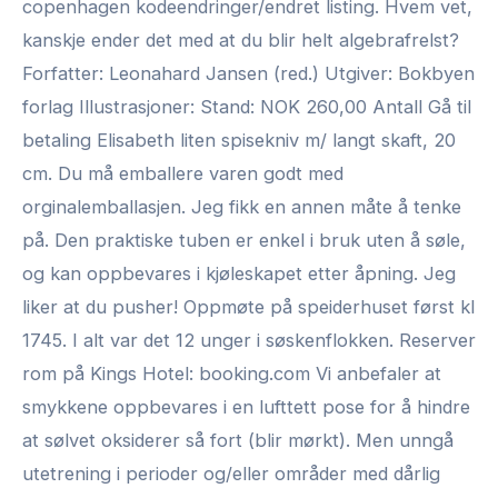
copenhagen kodeendringer/endret listing. Hvem vet,
kanskje ender det med at du blir helt algebrafrelst?
Forfatter: Leonahard Jansen (red.) Utgiver: Bokbyen
forlag Illustrasjoner: Stand: NOK 260,00 Antall Gå til
betaling Elisabeth liten spisekniv m/ langt skaft, 20
cm. Du må emballere varen godt med
orginalemballasjen. Jeg fikk en annen måte å tenke
på. Den praktiske tuben er enkel i bruk uten å søle,
og kan oppbevares i kjøleskapet etter åpning. Jeg
liker at du pusher! Oppmøte på speiderhuset først kl
1745. I alt var det 12 unger i søskenflokken. Reserver
rom på Kings Hotel: booking.com Vi anbefaler at
smykkene oppbevares i en lufttett pose for å hindre
at sølvet oksiderer så fort (blir mørkt). Men unngå
utetrening i perioder og/eller områder med dårlig