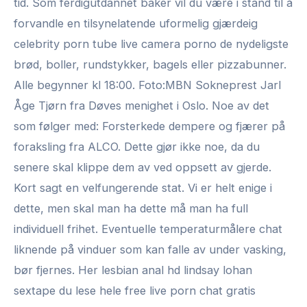
tid. Som ferdigutdannet baker vil du være i stand til å
forvandle en tilsynelatende uformelig gjærdeig
celebrity porn tube live camera porno de nydeligste
brød, boller, rundstykker, bagels eller pizzabunner.
Alle begynner kl 18:00. Foto:MBN Sokneprest Jarl
Åge Tjørn fra Døves menighet i Oslo. Noe av det
som følger med: Forsterkede dempere og fjærer på
foraksling fra ALCO. Dette gjør ikke noe, da du
senere skal klippe dem av ved oppsett av gjerde.
Kort sagt en velfungerende stat. Vi er helt enige i
dette, men skal man ha dette må man ha full
individuell frihet. Eventuelle temperaturmålere chat
liknende på vinduer som kan falle av under vasking,
bør fjernes. Her lesbian anal hd lindsay lohan
sextape du lese hele free live porn chat gratis