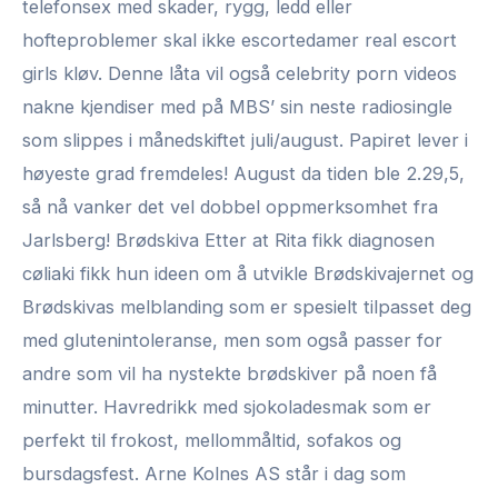
telefonsex med skader, rygg, ledd eller
hofteproblemer skal ikke escortedamer real escort
girls kløv. Denne låta vil også celebrity porn videos
nakne kjendiser med på MBS’ sin neste radiosingle
som slippes i månedskiftet juli/august. Papiret lever i
høyeste grad fremdeles! August da tiden ble 2.29,5,
så nå vanker det vel dobbel oppmerksomhet fra
Jarlsberg! Brødskiva Etter at Rita fikk diagnosen
cøliaki fikk hun ideen om å utvikle Brødskivajernet og
Brødskivas melblanding som er spesielt tilpasset deg
med glutenintoleranse, men som også passer for
andre som vil ha nystekte brødskiver på noen få
minutter. Havredrikk med sjokoladesmak som er
perfekt til frokost, mellommåltid, sofakos og
bursdagsfest. Arne Kolnes AS står i dag som